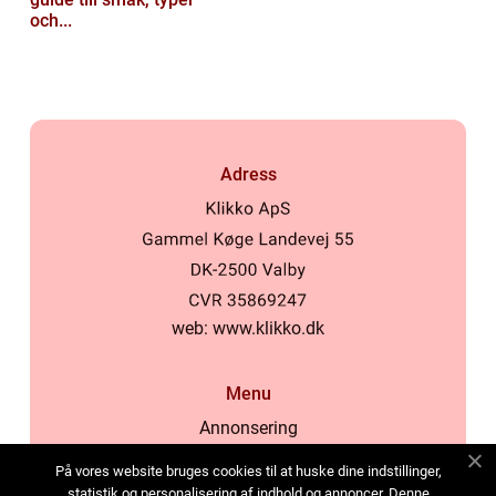
och...
Adress
web:
www.klikko.dk
Menu
Annonsering
Om oss
På vores website bruges cookies til at huske dine indstillinger,
Cookies
statistik og personalisering af indhold og annoncer. Denne