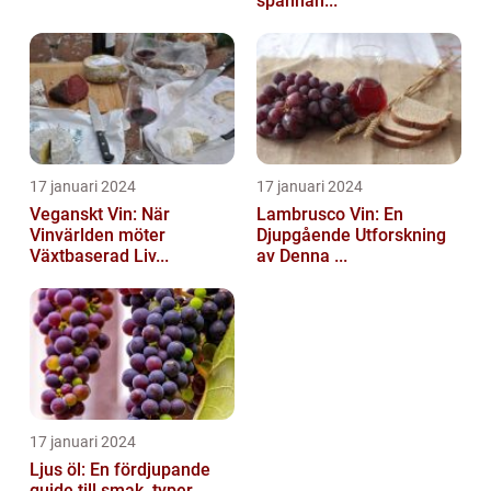
spännan...
17 januari 2024
17 januari 2024
Veganskt Vin: När
Lambrusco Vin: En
Vinvärlden möter
Djupgående Utforskning
Växtbaserad Liv...
av Denna ...
17 januari 2024
Ljus öl: En fördjupande
guide till smak, typer