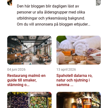
Den här bloggen blir dagligen läst av
personer ur alla åldersgrupper med olika
utbildningar och yrkesmässig bakgrund.
Om du vill annonsera på bloggen erbjuder
vi flera möjligheter. Bannerannonser är
endast ett av alternativen. Kontakta
redaktionen så...
04 juni 2026
13 april 2026
Restaurang malmö en
Spahotell dalarna ro,
guide till smaker,
natur och njutning i
stämning o...
samma ...