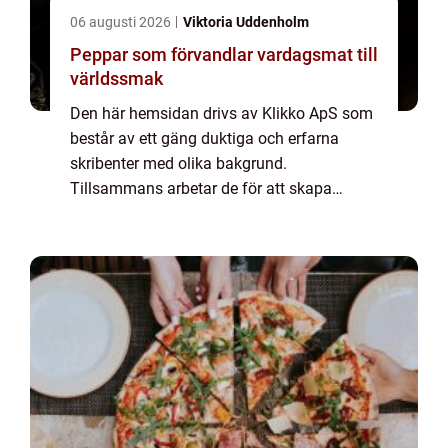
06 augusti 2026
Viktoria Uddenholm
Peppar som förvandlar vardagsmat till
världssmak
Den här hemsidan drivs av Klikko ApS som
består av ett gäng duktiga och erfarna
skribenter med olika bakgrund.
Tillsammans arbetar de för att skapa
aktuellt innehåll till den här sidan. Vi vet hur
utmanande det är att läsa och genomgå en
massa olika ...