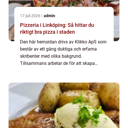
17 juli 2026
admin
Pizzeria i Linköping: Så hittar du
riktigt bra pizza i staden
Den här hemsidan drivs av Klikko ApS som
består av ett gäng duktiga och erfarna
skribenter med olika bakgrund.
Tillsammans arbetar de för att skapa
aktuellt innehåll till den här sidan. Vi vet hur
utmanande det är att läsa och genomgå en
massa olika ...