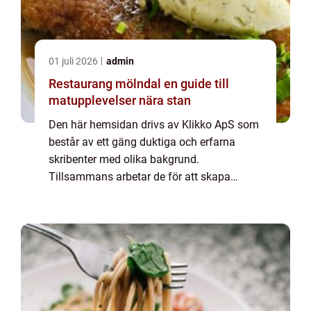
01 juli 2026
admin
Restaurang mölndal en guide till
matupplevelser nära stan
Den här hemsidan drivs av Klikko ApS som
består av ett gäng duktiga och erfarna
skribenter med olika bakgrund.
Tillsammans arbetar de för att skapa
aktuellt innehåll till den här sidan. Vi vet hur
utmanande det är att läsa och genomgå en
massa olika ...