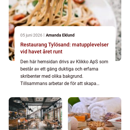
05 juni 2026
Amanda Eklund
Restaurang Tylösand: matupplevelser
vid havet året runt
Den här hemsidan drivs av Klikko ApS som
består av ett gäng duktiga och erfarna
skribenter med olika bakgrund.
Tillsammans arbetar de för att skapa
aktuellt innehåll till den här sidan. Vi vet hur
utmanande det är att läsa och genomgå en
massa olika ...