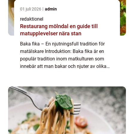
01 juli 2026
admin
redaktionel
Restaurang mölndal en guide till
matupplevelser nära stan
Baka fika – En njutningsfull tradition för
matälskare Introduktion: Baka fika är en
populär tradition inom matkulturen som
innebär att man bakar och njuter av olika
bakverk tillsammans med en kopp kaffe
eller te. I denna artikel kommer vi att g...