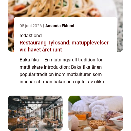
05 juni 2026
Amanda Eklund
redaktionel
Restaurang Tylösand: matupplevelser
vid havet året runt
Baka fika – En njutningsfull tradition för
matälskare Introduktion: Baka fika är en
populär tradition inom matkulturen som
innebär att man bakar och njuter av olika
bakverk tillsammans med en kopp kaffe
eller te. I denna artikel kommer vi att g...