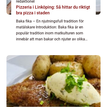
redaktionel
Pizzeria i Linköping: Så hittar du riktigt
bra pizza i staden
Baka fika – En njutningsfull tradition för
matälskare Introduktion: Baka fika är en
populär tradition inom matkulturen som
innebär att man bakar och njuter av olika
bakverk tillsammans med en kopp kaffe
eller te. I denna artikel kommer vi att g...