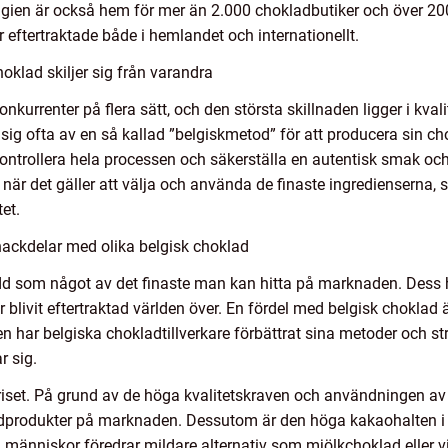
Belgien är också hem för mer än 2.000 chokladbutiker och över 
r eftertraktade både i hemlandet och internationellt.
oklad skiljer sig från varandra
konkurrenter på flera sätt, och den största skillnaden ligger i kva
sig ofta av en så kallad ”belgiskmetod” för att producera sin cho
ontrollera hela processen och säkerställa en autentisk smak och
när det gäller att välja och använda de finaste ingredienserna,
tet.
nackdelar med olika belgisk choklad
edd som något av det finaste man kan hitta på marknaden. Dess 
r blivit eftertraktad världen över. En fördel med belgisk choklad 
n har belgiska chokladtillverkare förbättrat sina metoder och str
r sig.
iset. På grund av de höga kvalitetskraven och användningen av 
dprodukter på marknaden. Dessutom är den höga kakaohalten i m
sa människor föredrar mildare alternativ som mjölkchoklad eller v