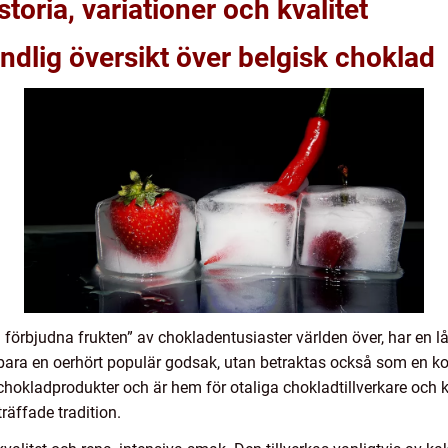
toria, variationer och kvalitet
ndlig översikt över belgisk choklad
förbjudna frukten” av chokladentusiaster världen över, har en lå
nte bara en oerhört populär godsak, utan betraktas också som en ko
chokladprodukter och är hem för otaliga chokladtillverkare och k
räffade tradition.