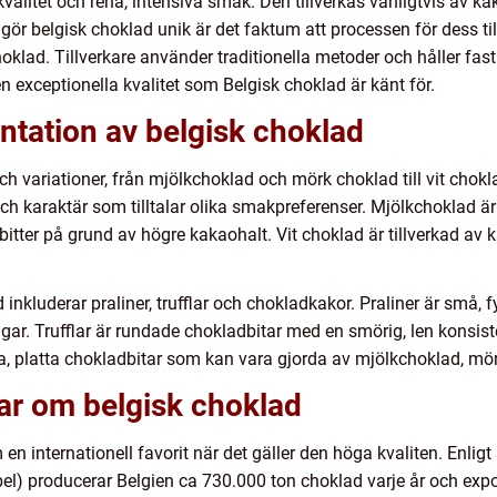
kvalitet och rena, intensiva smak. Den tillverkas vanligtvis av 
ör belgisk choklad unik är det faktum att processen för dess ti
klad. Tillverkare använder traditionella metoder och håller fast v
en exceptionella kvalitet som Belgisk choklad är känt för.
ntation av belgisk choklad
ch variationer, från mjölkchoklad och mörk choklad till vit chokla
ch karaktär som tilltalar olika smakpreferenser. Mjölkchoklad 
itter på grund av högre kakaohalt. Vit choklad är tillverkad av
 inkluderar praliner, trufflar och chokladkakor. Praliner är små,
ngar. Trufflar är rundade chokladbitar med en smörig, len konsi
a, platta chokladbitar som kan vara gjorda av mjölkchoklad, mörk
ar om belgisk choklad
en internationell favorit när det gäller den höga kvaliten. Enligt 
el) producerar Belgien ca 730.000 ton choklad varje år och expo