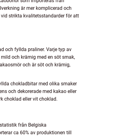
kakaobönor som importeras från
llverkning är mer komplicerad och
id strikta kvalitetsstandarder för att
d och fyllda praliner. Varje typ av
är mild och krämig med en söt smak,
 kakaosmör och är söt och krämig,
 fyllda chokladbitar med olika smaker
stens och dekorerade med kakao eller
 choklad eller vit choklad.
statistik från Belgiska
rterar ca 60% av produktionen till