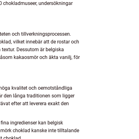
200 chokladmuseer, undersökningar
liteten och tillverkningsprocessen.
klad, vilket innebär att de rostar och
 textur. Dessutom är belgiska
 såsom kakaosmör och äkta vanilj, för
höga kvalitet och oemotståndliga
är den långa traditionen som ligger
ävat efter att leverera exakt den
fina ingredienser kan belgisk
örk choklad kanske inte tilltalande
it choklad.