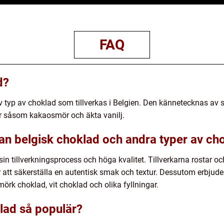
FAQ
d?
iv typ av choklad som tillverkas i Belgien. Den kännetecknas av
r såsom kakaosmör och äkta vanilj.
lan belgisk choklad och andra typer av ch
sin tillverkningsprocess och höga kvalitet. Tillverkarna rostar
 att säkerställa en autentisk smak och textur. Dessutom erbjuder
örk choklad, vit choklad och olika fyllningar.
klad så populär?