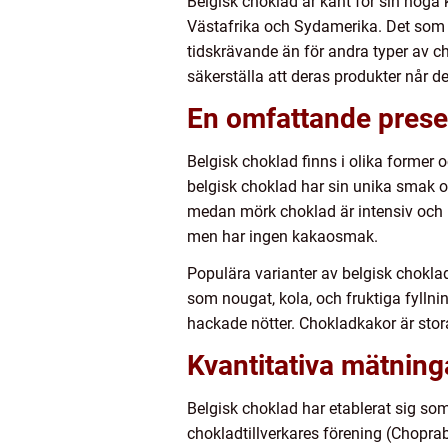
Belgisk choklad är känt för sin höga 
Västafrika och Sydamerika. Det som g
tidskrävande än för andra typer av cho
säkerställa att deras produkter når d
En omfattande prese
Belgisk choklad finns i olika former o
belgisk choklad har sin unika smak o
medan mörk choklad är intensiv och b
men har ingen kakaosmak.
Populära varianter av belgisk choklad
som nougat, kola, och fruktiga fyllni
hackade nötter. Chokladkakor är stor
Kvantitativa mätning
Belgisk choklad har etablerat sig som 
chokladtillverkares förening (Choprab