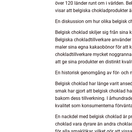
över 120 länder runt om i världen. 
visar att belgiska chokladprodukter ä
En diskussion om hur olika belgisk ch
Belgisk choklad skiljer sig från sina 
Belgiska chokladtillverkare använder 
maler sina egna kakaobönor för att k
chokladtillverkare mycket noggranna 
att ge sina produkter en distinkt kvali
En historisk genomgång av för- och 
Belgisk choklad har länge varit ans
smak har gjort att belgisk choklad ha
bakom dess tillverkning. I århundrade
kvalitet som konsumenterna förvänta
En nackdel med belgisk choklad är pr
choklad vara dyrare än andra chokla
för alla smaklökar, vilket gör att vis