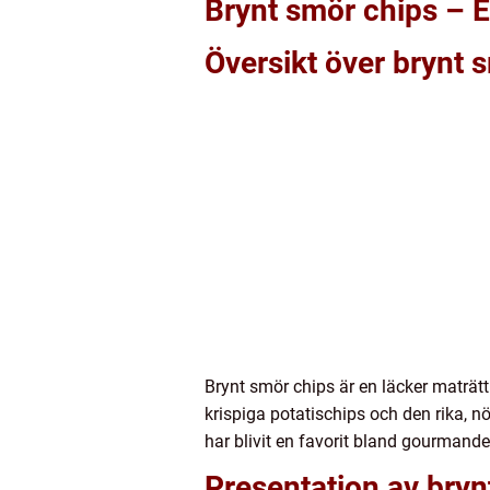
Brynt smör chips – En
Översikt över brynt 
Brynt smör chips är en läcker maträtt
krispiga potatischips och den rika, n
har blivit en favorit bland gourmande
Presentation av bryn