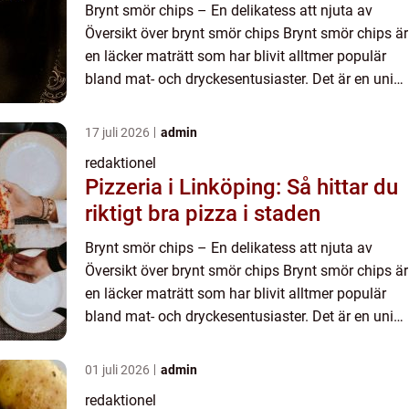
Brynt smör chips – En delikatess att njuta av
Översikt över brynt smör chips Brynt smör chips är
en läcker maträtt som har blivit alltmer populär
bland mat- och dryckesentusiaster. Det är en unik
kombination av krispiga potatischips och den rik...
17 juli 2026
admin
redaktionel
Pizzeria i Linköping: Så hittar du
riktigt bra pizza i staden
Brynt smör chips – En delikatess att njuta av
Översikt över brynt smör chips Brynt smör chips är
en läcker maträtt som har blivit alltmer populär
bland mat- och dryckesentusiaster. Det är en unik
kombination av krispiga potatischips och den rik...
01 juli 2026
admin
redaktionel