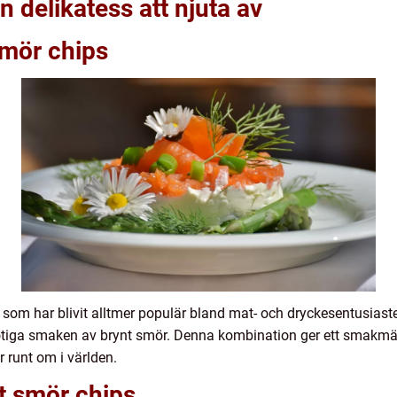
 delikatess att njuta av
smör chips
 som har blivit alltmer populär bland mat- och dryckesentusiast
ötiga smaken av brynt smör. Denna kombination ger ett smakmässig
r runt om i världen.
t smör chips