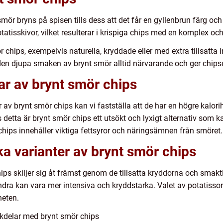
mör bryns på spisen tills dess att det får en gyllenbrun färg o
atisskivor, vilket resulterar i krispiga chips med en komplex och
 chips, exempelvis naturella, kryddade eller med extra tillsatta in
 den djupa smaken av brynt smör alltid närvarande och ger chips
ar av brynt smör chips
r av brynt smör chips kan vi fastställa att de har en högre kalori
 detta är brynt smör chips ett utsökt och lyxigt alternativ som kan
chips innehåller viktiga fettsyror och näringsämnen från smöret.
ka varianter av brynt smör chips
ips skiljer sig åt främst genom de tillsatta kryddorna och smakt
ra kan vara mer intensiva och kryddstarka. Valet av potatissor
heten.
kdelar med brynt smör chips