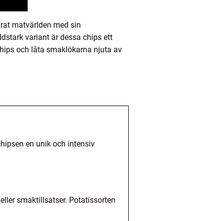
övrat matvärlden med sin
stark variant är dessa chips ett
r chips och låta smaklökarna njuta av
chipsen en unik och intensiv
eller smaktillsatser. Potatissorten