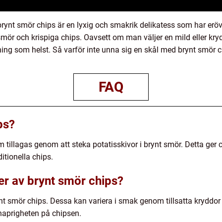
 brynt smör chips är en lyxig och smakrik delikatess som har er
r och krispiga chips. Oavsett om man väljer en mild eller krydd
ställning som helst. Så varför inte unna sig en skål med brynt smö
FAQ
ps?
 tillagas genom att steka potatisskivor i brynt smör. Detta ger 
ditionella chips.
ter av brynt smör chips?
ynt smör chips. Dessa kan variera i smak genom tillsatta kryddor 
naprigheten på chipsen.