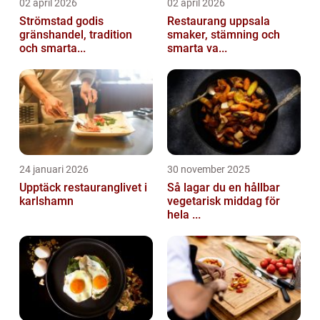
02 april 2026
02 april 2026
Strömstad godis
Restaurang uppsala
gränshandel, tradition
smaker, stämning och
och smarta...
smarta va...
24 januari 2026
30 november 2025
Upptäck restauranglivet i
Så lagar du en hållbar
karlshamn
vegetarisk middag för
hela ...