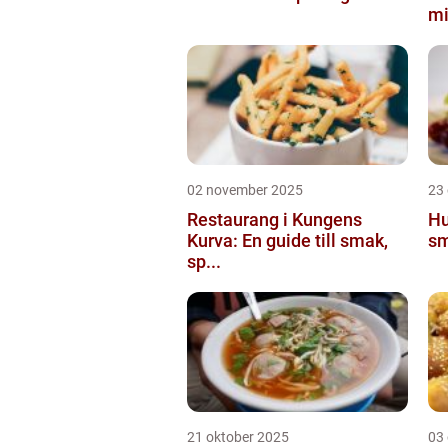
mi
02 november 2025
23
Restaurang i Kungens
Hu
Kurva: En guide till smak,
sm
sp...
21 oktober 2025
03