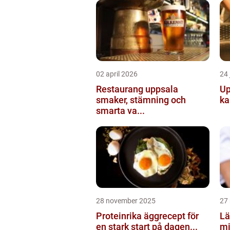
02 april 2026
24 
Restaurang uppsala
Up
smaker, stämning och
ka
smarta va...
28 november 2025
27
Proteinrika äggrecept för
Lä
en stark start på dagen...
mi