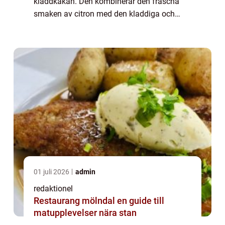
kladdkakan. Den kombinerar den fräscha
smaken av citron med den kladdiga och
chokladiga konsistensen som gör kladdkaka
så populär. Denna matiga artikel kommer att
ge dig...
01 juli 2026
admin
redaktionel
Restaurang mölndal en guide till
matupplevelser nära stan