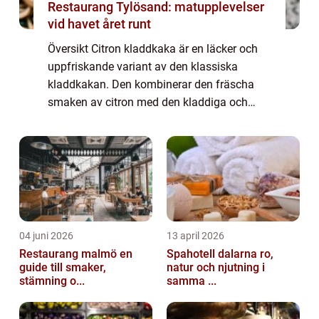
Restaurang Tylösand: matupplevelser
vid havet året runt
Översikt Citron kladdkaka är en läcker och
uppfriskande variant av den klassiska
kladdkakan. Den kombinerar den fräscha
smaken av citron med den kladdiga och
chokladiga konsistensen som gör kladdkaka
så populär. Denna matiga artikel kommer att
ge dig...
04 juni 2026
13 april 2026
Restaurang malmö en
Spahotell dalarna ro,
guide till smaker,
natur och njutning i
stämning o...
samma ...