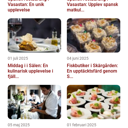
Vasastan: En unik
Vasastan: Upplev spansk
upplevelse
matkul...
01 juli 2025
04 juni 2025
Middag i i Sälen: En
Fiskbutiker i Skärgården:
kulinarisk upplevelse i
En upptäcktsfärd genom
fjäll...
S...
05 maj 2025
01 februari 2025