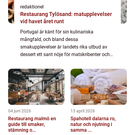
redaktionel
Restaurang Tylösand: matupplevelser
vid havet året runt
Portugal är känt för sin kulinariska
mångfald, och bland dessa
smakupplevelser är landets rika utbud av
dessert ett sant nöje för matskribenter och
matälskare över hela världen. I denna artikel
kommer vi att dyka in i den förmånliga
världen av portug...
04 juni 2026
13 april 2026
Restaurang malmö en
Spahotell dalarna ro,
guide till smaker,
natur och njutning i
stämning o...
samma ...