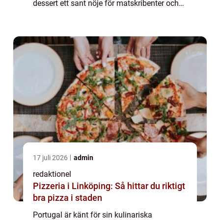
dessert ett sant nöje för matskribenter och
matälskare över hela världen. I denna artikel
kommer vi att dyka in i den förmånliga
världen av portug...
17 juli 2026
admin
redaktionel
Pizzeria i Linköping: Så hittar du riktigt
bra pizza i staden
Portugal är känt för sin kulinariska