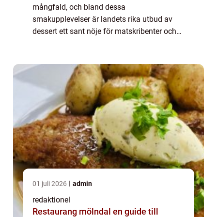
mångfald, och bland dessa
smakupplevelser är landets rika utbud av
dessert ett sant nöje för matskribenter och
matälskare över hela världen. I denna artikel
kommer vi att dyka in i den förmånliga
världen av portug...
01 juli 2026
admin
redaktionel
Restaurang mölndal en guide till