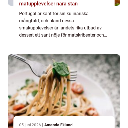
matupplevelser nära stan
Portugal är känt för sin kulinariska
mångfald, och bland dessa
smakupplevelser är landets rika utbud av
dessert ett sant nöje för matskribenter och
matälskare över hela världen. I denna artikel
kommer vi att dyka in i den förmånliga
världen av portug...
05 juni 2026
Amanda Eklund