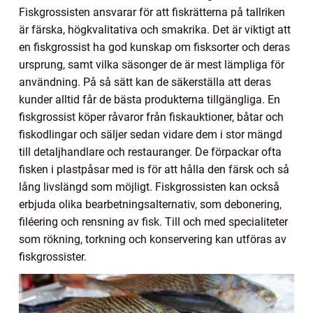
Fiskgrossisten ansvarar för att fiskrätterna på tallriken
är färska, högkvalitativa och smakrika. Det är viktigt att
en fiskgrossist ha god kunskap om fisksorter och deras
ursprung, samt vilka säsonger de är mest lämpliga för
användning. På så sätt kan de säkerställa att deras
kunder alltid får de bästa produkterna tillgängliga. En
fiskgrossist köper råvaror från fiskauktioner, båtar och
fiskodlingar och säljer sedan vidare dem i stor mängd
till detaljhandlare och restauranger. De förpackar ofta
fisken i plastpåsar med is för att hålla den färsk och så
lång livslängd som möjligt. Fiskgrossisten kan också
erbjuda olika bearbetningsalternativ, som debonering,
filéering och rensning av fisk. Till och med specialiteter
som rökning, torkning och konservering kan utföras av
fiskgrossister.