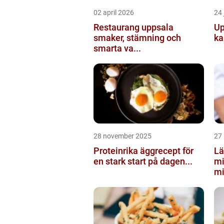
02 april 2026
24 
Restaurang uppsala
Up
smaker, stämning och
ka
smarta va...
28 november 2025
27
Proteinrika äggrecept för
Lä
en stark start på dagen...
mi
mi