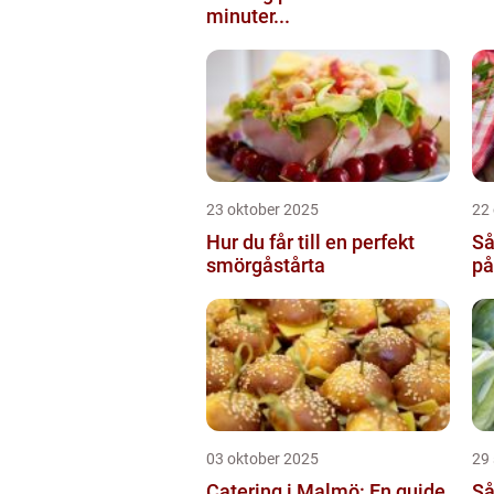
minuter...
23 oktober 2025
22
Hur du får till en perfekt
Så
smörgåstårta
på
03 oktober 2025
29
Catering i Malmö: En guide
Så