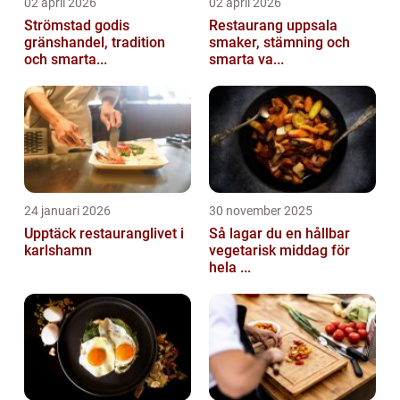
02 april 2026
02 april 2026
Strömstad godis
Restaurang uppsala
gränshandel, tradition
smaker, stämning och
och smarta...
smarta va...
24 januari 2026
30 november 2025
Upptäck restauranglivet i
Så lagar du en hållbar
karlshamn
vegetarisk middag för
hela ...