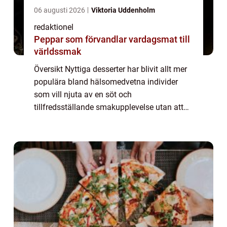
06 augusti 2026
Viktoria Uddenholm
redaktionel
Peppar som förvandlar vardagsmat till
världssmak
Översikt Nyttiga desserter har blivit allt mer
populära bland hälsomedvetna individer
som vill njuta av en söt och
tillfredsställande smakupplevelse utan att
ge avkall på sin hälsa och välbefinnande.
Denna artikel kommer att ge en grundlig
översikt ö...