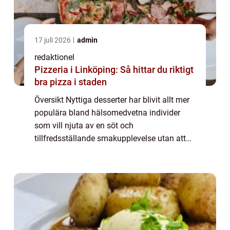
17 juli 2026
admin
redaktionel
Pizzeria i Linköping: Så hittar du riktigt
bra pizza i staden
Översikt Nyttiga desserter har blivit allt mer
populära bland hälsomedvetna individer
som vill njuta av en söt och
tillfredsställande smakupplevelse utan att
ge avkall på sin hälsa och välbefinnande.
Denna artikel kommer att ge en grundlig
översikt ö...