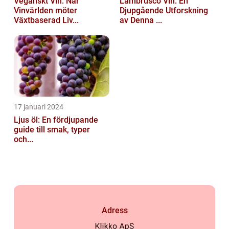
Veganskt Vin: När
Lambrusco Vin: En
Vinvärlden möter
Djupgående Utforskning
Växtbaserad Liv...
av Denna ...
17 januari 2024
Ljus öl: En fördjupande
guide till smak, typer
och...
Adress