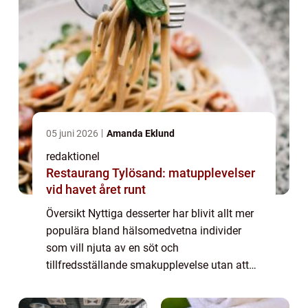
05 juni 2026
Amanda Eklund
redaktionel
Restaurang Tylösand: matupplevelser
vid havet året runt
Översikt Nyttiga desserter har blivit allt mer
populära bland hälsomedvetna individer
som vill njuta av en söt och
tillfredsställande smakupplevelse utan att
ge avkall på sin hälsa och välbefinnande.
Denna artikel kommer att ge en grundlig