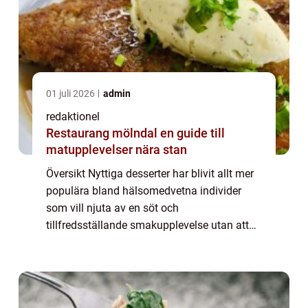
01 juli 2026
admin
redaktionel
Restaurang mölndal en guide till
matupplevelser nära stan
Översikt Nyttiga desserter har blivit allt mer
populära bland hälsomedvetna individer
som vill njuta av en söt och
tillfredsställande smakupplevelse utan att
ge avkall på sin hälsa och välbefinnande.
Denna artikel kommer att ge en grundlig
översikt ö...