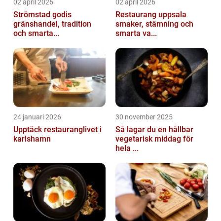
02 april 2026
02 april 2026
Strömstad godis
Restaurang uppsala
gränshandel, tradition
smaker, stämning och
och smarta...
smarta va...
24 januari 2026
30 november 2025
Upptäck restauranglivet i
Så lagar du en hållbar
karlshamn
vegetarisk middag för
hela ...