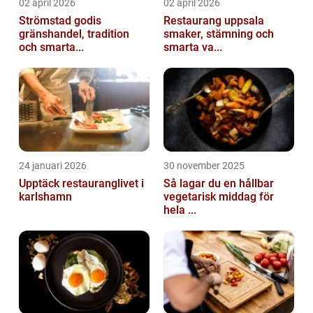
02 april 2026
02 april 2026
Strömstad godis
Restaurang uppsala
gränshandel, tradition
smaker, stämning och
och smarta...
smarta va...
24 januari 2026
30 november 2025
Upptäck restauranglivet i
Så lagar du en hållbar
karlshamn
vegetarisk middag för
hela ...