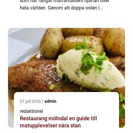
som har fångat matfantasters hjärtan över
hela världen. Genom att doppa osten i
smeten och sedan panera den i ströbröd
eller mjöl, får man en oemotståndlig
kombinati...
01 juli 2026
admin
redaktionel
Restaurang mölndal en guide till
matupplevelser nära stan