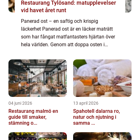
Restaurang Tylösand: matupplevelser
vid havet året runt
Panerad ost – en saftig och krispig
läckerhet Panerad ost är en läcker maträtt
som har fångat matfantasters hjärtan över
hela världen. Genom att doppa osten i
smeten och sedan panera den i ströbröd
eller mjöl, får man en oemotståndlig
kombinati...
04 juni 2026
13 april 2026
Restaurang malmö en
Spahotell dalarna ro,
guide till smaker,
natur och njutning i
stämning o...
samma ...