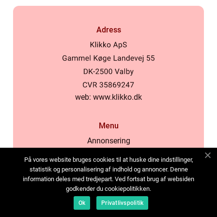
Adress
web:
www.klikko.dk
Menu
Annonsering
Om oss
På vores website bruges cookies til at huske dine indstillinger,
Cookies
statistik og personalisering af indhold og annoncer. Denne
information deles med tredjepart. Ved fortsat brug af websiden
Kontakta oss
godkender du cookiepolitikken.
Sitemap
Ok
Privatlivspolitik