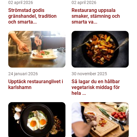
02 april 2026
02 april 2026
Strömstad godis
Restaurang uppsala
gränshandel, tradition
smaker, stämning och
och smarta...
smarta va...
24 januari 2026
30 november 2025
Upptäck restauranglivet i
Så lagar du en hållbar
karlshamn
vegetarisk middag för
hela ...