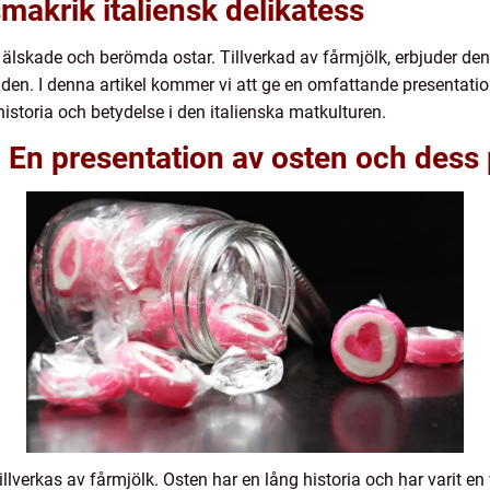
makrik italiensk delikatess
 älskade och berömda ostar. Tillverkad av fårmjölk, erbjuder de
lden. I denna artikel kommer vi att ge en omfattande presentati
historia och betydelse i den italienska matkulturen.
 En presentation av osten och dess 
llverkas av fårmjölk. Osten har en lång historia och har varit en v