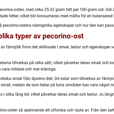
corino-osten, med cirka 25-32 gram fett per 100 gram ost. Det är 
ade fetter, vilket bör konsumeras med måtta för en balanserad 
å pecorino-ostens näringsrika egenskaper och hur den kan passa
olika typer av pecorino-ost
kas av fårmjölk finns det skillnader i smak, textur och egenskape
tarna tillverkas på olika sätt, vilket påverkar deras smak och ko
 vara mildare och mer krämiga.
istiska smak från djurens diet. De ostar som tillverkas av fårmjö
 smak, medan de som betar på torra områden kan vara något me
 i olika lång tid, vilket påverkar deras smak och textur. Ju läng
rino-osten så spännande att utforska och njuta av. Från den sal