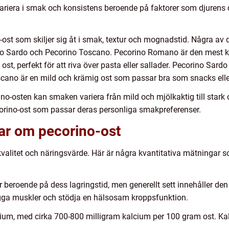
riera i smak och konsistens beroende på faktorer som djurens d
no-ost som skiljer sig åt i smak, textur och mognadstid. Några a
o Sardo och Pecorino Toscano. Pecorino Romano är den mest kä
ost, perfekt för att riva över pasta eller sallader. Pecorino Sar
ano är en mild och krämig ost som passar bra som snacks eller 
-osten kan smaken variera från mild och mjölkaktig till stark o
ecorino-ost som passar deras personliga smakpreferenser.
gar om pecorino-ost
valitet och näringsvärde. Här är några kvantitativa mätningar s
ar beroende på dess lagringstid, men generellt sett innehåller de
 bygga muskler och stödja en hälsosam kroppsfunktion.
cium, med cirka 700-800 milligram kalcium per 100 gram ost. Kal