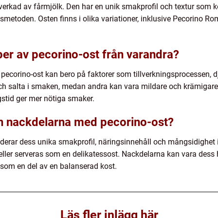
illverkad av fårmjölk. Den har en unik smakprofil och textur som 
gsmetoden. Osten finns i olika variationer, inklusive Pecorino 
typer av pecorino-ost från varandra?
 pecorino-ost kan bero på faktorer som tillverkningsprocessen, d
och salta i smaken, medan andra kan vara mildare och krämigare
gstid ger mer nötiga smaker.
ch nackdelarna med pecorino-ost?
uderar dess unika smakprofil, näringsinnehåll och mångsidighet
ller serveras som en delikatessost. Nackdelarna kan vara dess h
som en del av en balanserad kost.
Läs fler inlägg här