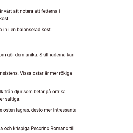
värt att notera att fetterna i
kost.
 in i en balanserad kost.
r som gör dem unika. Skillnaderna kan
nsistens. Vissa ostar är mer rökiga
lk från djur som betar på örtrika
r saltiga.
re osten lagras, desto mer intressanta
ta och krispiga Pecorino Romano till