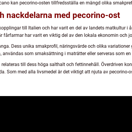
ano kan pecorino-osten tillfredsställa en mängd olika smakpref
och nackdelarna med pecorino-ost
opplingar till Italien och har varit en del av landets matkultur i 
r fårfarmar har varit en viktig del av den lokala ekonomin och jo
ga. Dess unika smakprofil, näringsvärde och olika variationer g
, användas som smaksättning i maträtter eller serveras som en 
elateras till dess höga salthalt och fettinnehåll. Överdriven ko
föda. Som med alla livsmedel är det viktigt att njuta av pecorin