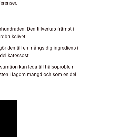
erenser.
århundraden. Den tillverkas främst i
rdbrukslivet.
ör den till en mångsidig ingrediens i
delikatessost.
nsumtion kan leda till hälsoproblem
o-osten i lagom mängd och som en del