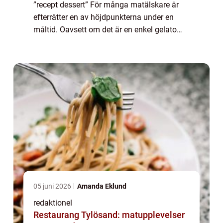
”recept dessert” För många matälskare är
efterrätter en av höjdpunkterna under en
måltid. Oavsett om det är en enkel gelato
eller en komplex chokladtårta, finns det
något speciellt med att avsluta e...
05 juni 2026
Amanda Eklund
redaktionel
Restaurang Tylösand: matupplevelser