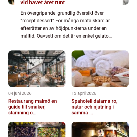
vid havet året runt
En övergripande, grundlig översikt över
”recept dessert” För många matälskare är
efterrätter en av höjdpunkterna under en
måltid. Oavsett om det är en enkel gelato
eller en komplex chokladtårta, finns det
något speciellt med att avsluta e...
04 juni 2026
13 april 2026
Restaurang malmö en
Spahotell dalarna ro,
guide till smaker,
natur och njutning i
stämning o...
samma ...