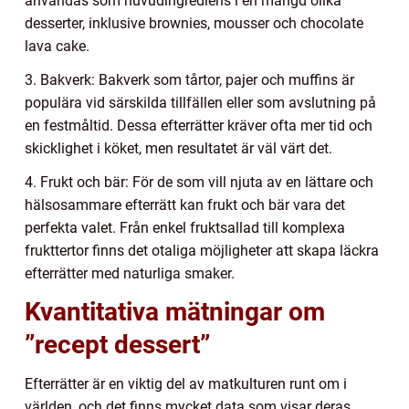
användas som huvudingrediens i en mängd olika
desserter, inklusive brownies, mousser och chocolate
lava cake.
3. Bakverk: Bakverk som tårtor, pajer och muffins är
populära vid särskilda tillfällen eller som avslutning på
en festmåltid. Dessa efterrätter kräver ofta mer tid och
skicklighet i köket, men resultatet är väl värt det.
4. Frukt och bär: För de som vill njuta av en lättare och
hälsosammare efterrätt kan frukt och bär vara det
perfekta valet. Från enkel fruktsallad till komplexa
frukttertor finns det otaliga möjligheter att skapa läckra
efterrätter med naturliga smaker.
Kvantitativa mätningar om
”recept dessert”
Efterrätter är en viktig del av matkulturen runt om i
världen, och det finns mycket data som visar deras