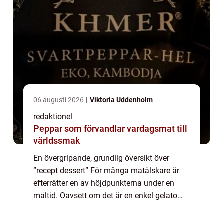
06 augusti 2026
Viktoria Uddenholm
redaktionel
Peppar som förvandlar vardagsmat till
världssmak
En övergripande, grundlig översikt över
”recept dessert” För många matälskare är
efterrätter en av höjdpunkterna under en
måltid. Oavsett om det är en enkel gelato
eller en komplex chokladtårta, finns det
något speciellt med att avsluta e...