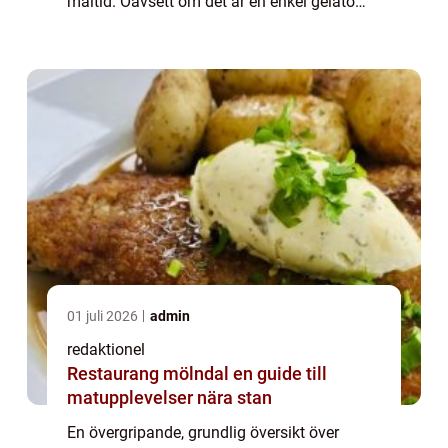
måltid. Oavsett om det är en enkel gelato
eller en komplex chokladtårta, finns det
något speciellt med att avsluta e...
01 juli 2026
admin
redaktionel
Restaurang mölndal en guide till
matupplevelser nära stan
En övergripande, grundlig översikt över