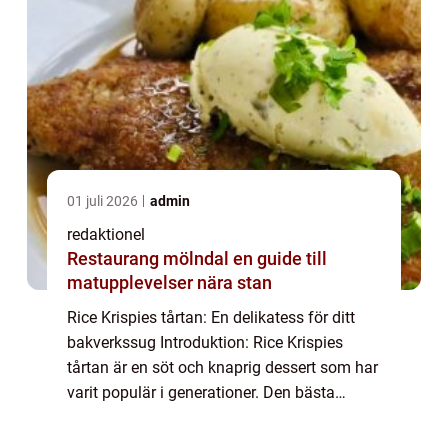
01 juli 2026
admin
redaktionel
Restaurang mölndal en guide till
matupplevelser nära stan
Rice Krispies tårtan: En delikatess för ditt
bakverkssug Introduktion: Rice Krispies
tårtan är en söt och knaprig dessert som har
varit populär i generationer. Den bästa
beskrivningen av denna tårta är ett kreativt
samspel av lätta rispuffar och len ...