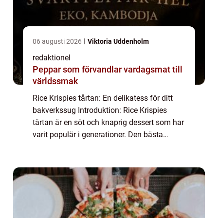
06 augusti 2026
Viktoria Uddenholm
redaktionel
Peppar som förvandlar vardagsmat till
världssmak
Rice Krispies tårtan: En delikatess för ditt
bakverkssug Introduktion: Rice Krispies
tårtan är en söt och knaprig dessert som har
varit populär i generationer. Den bästa
beskrivningen av denna tårta är ett kreativt
samspel av lätta rispuffar och len ...