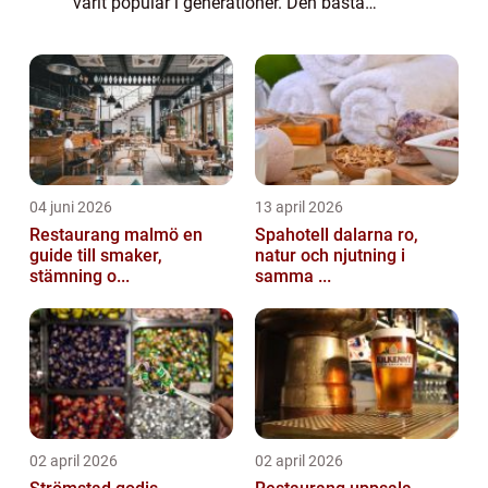
varit populär i generationer. Den bästa
beskrivningen av denna tårta är ett kreativt
samspel av lätta rispuffar och len ...
04 juni 2026
13 april 2026
Restaurang malmö en
Spahotell dalarna ro,
guide till smaker,
natur och njutning i
stämning o...
samma ...
02 april 2026
02 april 2026