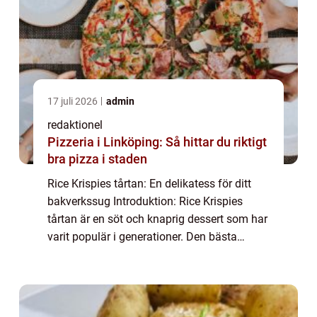
17 juli 2026
admin
redaktionel
Pizzeria i Linköping: Så hittar du riktigt
bra pizza i staden
Rice Krispies tårtan: En delikatess för ditt
bakverkssug Introduktion: Rice Krispies
tårtan är en söt och knaprig dessert som har
varit populär i generationer. Den bästa
beskrivningen av denna tårta är ett kreativt
samspel av lätta rispuffar och len ...