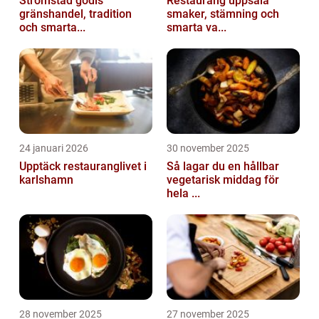
Strömstad godis
Restaurang uppsala
gränshandel, tradition
smaker, stämning och
och smarta...
smarta va...
24 januari 2026
30 november 2025
Upptäck restauranglivet i
Så lagar du en hållbar
karlshamn
vegetarisk middag för
hela ...
28 november 2025
27 november 2025