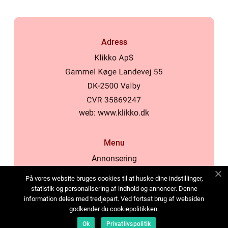
Adress
web:
www.klikko.dk
Menu
Annonsering
Om oss
På vores website bruges cookies til at huske dine indstillinger,
Cookies
statistik og personalisering af indhold og annoncer. Denne
information deles med tredjepart. Ved fortsat brug af websiden
Kontakta oss
godkender du cookiepolitikken.
Sitemap
Ok
Privatlivspolitik