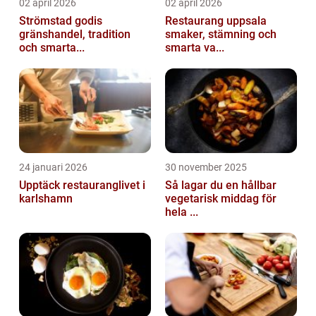
02 april 2026
02 april 2026
Strömstad godis
Restaurang uppsala
gränshandel, tradition
smaker, stämning och
och smarta...
smarta va...
24 januari 2026
30 november 2025
Upptäck restauranglivet i
Så lagar du en hållbar
karlshamn
vegetarisk middag för
hela ...