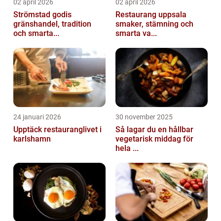
02 april 2026
02 april 2026
Strömstad godis
Restaurang uppsala
gränshandel, tradition
smaker, stämning och
och smarta...
smarta va...
24 januari 2026
30 november 2025
Upptäck restauranglivet i
Så lagar du en hållbar
karlshamn
vegetarisk middag för
hela ...