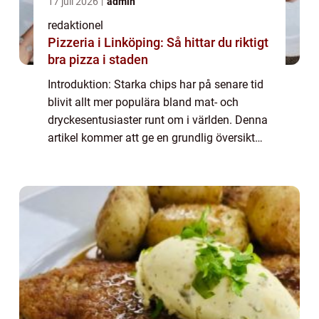
17 juli 2026
admin
redaktionel
Pizzeria i Linköping: Så hittar du riktigt
bra pizza i staden
Introduktion: Starka chips har på senare tid
blivit allt mer populära bland mat- och
dryckesentusiaster runt om i världen. Denna
artikel kommer att ge en grundlig översikt
över starka chips och utforska de olika typer
som finns tillgängliga, deras po...