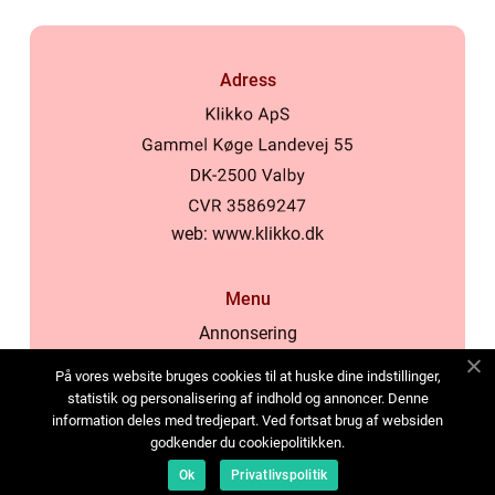
Adress
web:
www.klikko.dk
Menu
Annonsering
Om oss
På vores website bruges cookies til at huske dine indstillinger,
Cookies
statistik og personalisering af indhold og annoncer. Denne
information deles med tredjepart. Ved fortsat brug af websiden
Kontakta oss
godkender du cookiepolitikken.
Sitemap
Ok
Privatlivspolitik