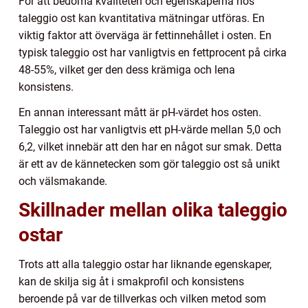
För att bedöma kvaliteten och egenskaperna hos
taleggio ost kan kvantitativa mätningar utföras. En
viktig faktor att överväga är fettinnehållet i osten. En
typisk taleggio ost har vanligtvis en fettprocent på cirka
48-55%, vilket ger den dess krämiga och lena
konsistens.
En annan interessant mått är pH-värdet hos osten.
Taleggio ost har vanligtvis ett pH-värde mellan 5,0 och
6,2, vilket innebär att den har en något sur smak. Detta
är ett av de kännetecken som gör taleggio ost så unikt
och välsmakande.
Skillnader mellan olika taleggio
ostar
Trots att alla taleggio ostar har liknande egenskaper,
kan de skilja sig åt i smakprofil och konsistens
beroende på var de tillverkas och vilken metod som