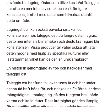
används för lagring. Ostar som tillverkas i Val Taleggio
har ofta en mer intensiv smak och en krämigare
konsistens jämfört med ostar som tillverkas utanför
detta område.
Lagringstiden kan också påverka smaken och
konsistensen hos taleggio ost. Ju längre osten lagras,
desto mer intensiv blir smaken och desto krämigare blir
konsistensen. Vissa producenter väljer också att låta
osten mogna med hjälp av specifika kulturer eller
jäststammar, vilket kan ge den en unik smakprofil.
En historisk genomgång av för- och nackdelar med
taleggio ost
Taleggio ost har funnits i över tusen år och har under
denna tid haft både för- och nackdelar. En fördel är dess
mångsidighet i matlagning, då den fungerar bra i både
varma och kalla rätter. Dess krämighet gör den lämplig
för att smälta, vilket gör den till en perfekt ingrediens i