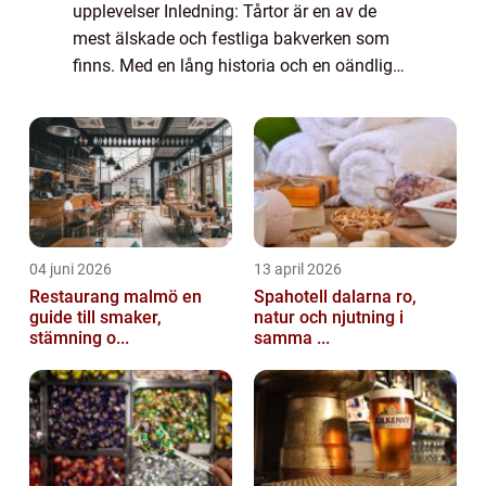
upplevelser Inledning: Tårtor är en av de
mest älskade och festliga bakverken som
finns. Med en lång historia och en oändlig
variation av smaker finns det något för alla
smaklökar när det kommer till tårta rece...
04 juni 2026
13 april 2026
Restaurang malmö en
Spahotell dalarna ro,
guide till smaker,
natur och njutning i
stämning o...
samma ...