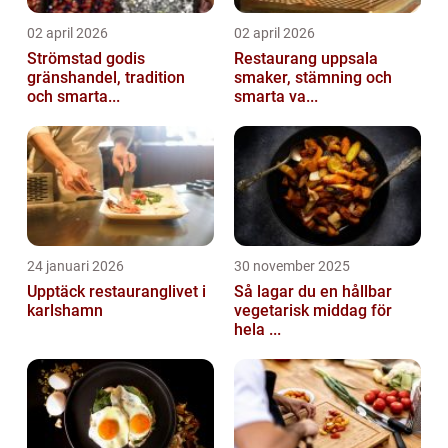
02 april 2026
02 april 2026
Strömstad godis
Restaurang uppsala
gränshandel, tradition
smaker, stämning och
och smarta...
smarta va...
24 januari 2026
30 november 2025
Upptäck restauranglivet i
Så lagar du en hållbar
karlshamn
vegetarisk middag för
hela ...