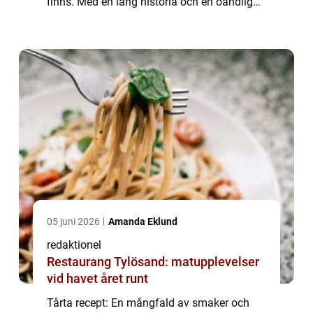
finns. Med en lång historia och en oändlig
variation av smaker finns det något för alla
smaklökar när det kommer till tårta rece...
05 juni 2026
Amanda Eklund
redaktionel
Restaurang Tylösand: matupplevelser
vid havet året runt
Tårta recept: En mångfald av smaker och