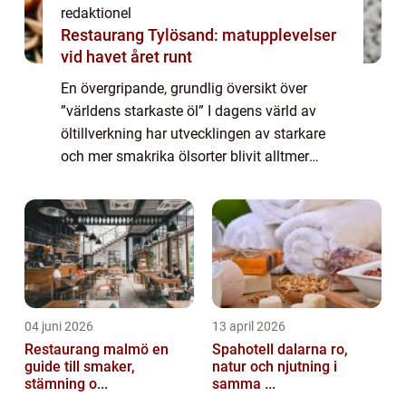
redaktionel
Restaurang Tylösand: matupplevelser
vid havet året runt
En övergripande, grundlig översikt över
”världens starkaste öl” I dagens värld av
öltillverkning har utvecklingen av starkare
och mer smakrika ölsorter blivit alltmer
populär. Att utforska världens starkaste öl är
en spännande resa i bryg...
04 juni 2026
13 april 2026
Restaurang malmö en
Spahotell dalarna ro,
guide till smaker,
natur och njutning i
stämning o...
samma ...