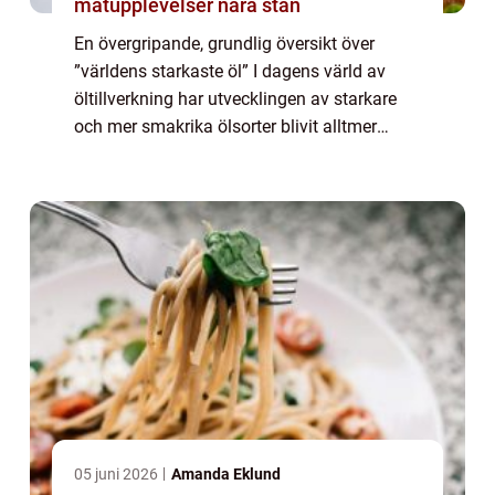
matupplevelser nära stan
En övergripande, grundlig översikt över
”världens starkaste öl” I dagens värld av
öltillverkning har utvecklingen av starkare
och mer smakrika ölsorter blivit alltmer
populär. Att utforska världens starkaste öl är
en spännande resa i bryg...
05 juni 2026
Amanda Eklund