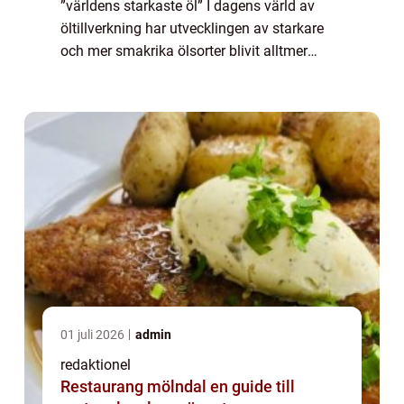
”världens starkaste öl” I dagens värld av
öltillverkning har utvecklingen av starkare
och mer smakrika ölsorter blivit alltmer
populär. Att utforska världens starkaste öl är
en spännande resa i bryg...
01 juli 2026
admin
redaktionel
Restaurang mölndal en guide till