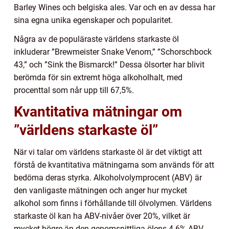
Barley Wines och belgiska ales. Var och en av dessa har
sina egna unika egenskaper och popularitet.
Några av de populäraste världens starkaste öl
inkluderar ”Brewmeister Snake Venom,” ”Schorschbock
43,” och ”Sink the Bismarck!” Dessa ölsorter har blivit
berömda för sin extremt höga alkoholhalt, med
procenttal som når upp till 67,5%.
Kvantitativa mätningar om
”världens starkaste öl”
När vi talar om världens starkaste öl är det viktigt att
förstå de kvantitativa mätningarna som används för att
bedöma deras styrka. Alkoholvolymprocent (ABV) är
den vanligaste mätningen och anger hur mycket
alkohol som finns i förhållande till ölvolymen. Världens
starkaste öl kan ha ABV-nivåer över 20%, vilket är
mycket högre än den genomsnittliga ölens 4-6% ABV.