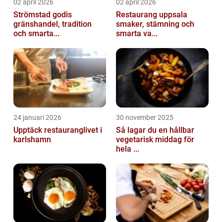
02 april 2026
02 april 2026
Strömstad godis
Restaurang uppsala
gränshandel, tradition
smaker, stämning och
och smarta...
smarta va...
24 januari 2026
30 november 2025
Upptäck restauranglivet i
Så lagar du en hållbar
karlshamn
vegetarisk middag för
hela ...