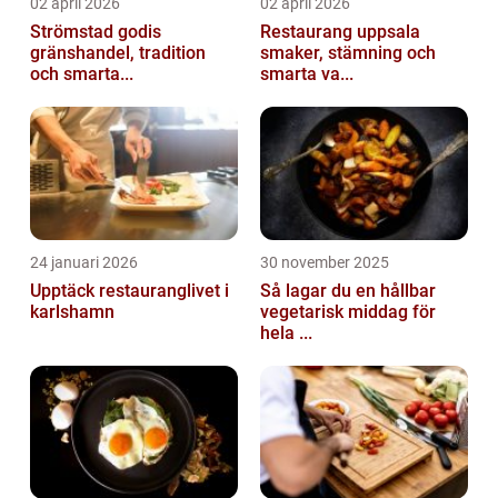
02 april 2026
02 april 2026
Strömstad godis
Restaurang uppsala
gränshandel, tradition
smaker, stämning och
och smarta...
smarta va...
24 januari 2026
30 november 2025
Upptäck restauranglivet i
Så lagar du en hållbar
karlshamn
vegetarisk middag för
hela ...