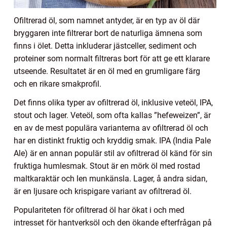
Ofiltrerad öl, som namnet antyder, är en typ av öl där
bryggaren inte filtrerar bort de naturliga ämnena som
finns i ölet. Detta inkluderar jästceller, sediment och
proteiner som normalt filtreras bort för att ge ett klarare
utseende. Resultatet är en öl med en grumligare färg
och en rikare smakprofil.
Det finns olika typer av ofiltrerad öl, inklusive veteöl, IPA,
stout och lager. Veteöl, som ofta kallas ”hefeweizen”, är
en av de mest populära varianterna av ofiltrerad öl och
har en distinkt fruktig och kryddig smak. IPA (India Pale
Ale) är en annan populär stil av ofiltrerad öl känd för sin
fruktiga humlesmak. Stout är en mörk öl med rostad
maltkaraktär och len munkänsla. Lager, å andra sidan,
är en ljusare och krispigare variant av ofiltrerad öl.
Populariteten för ofiltrerad öl har ökat i och med
intresset för hantverksöl och den ökande efterfrågan på