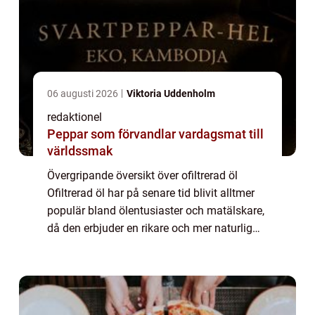
06 augusti 2026
Viktoria Uddenholm
redaktionel
Peppar som förvandlar vardagsmat till
världssmak
Övergripande översikt över ofiltrerad öl
Ofiltrerad öl har på senare tid blivit alltmer
populär bland ölentusiaster och matälskare,
då den erbjuder en rikare och mer naturlig
smakupplevelse än dess filtrerade
motsvarighet. Denna artikel kommer att ge...