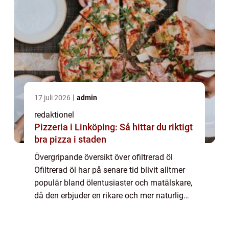
17 juli 2026
admin
redaktionel
Pizzeria i Linköping: Så hittar du riktigt
bra pizza i staden
Övergripande översikt över ofiltrerad öl
Ofiltrerad öl har på senare tid blivit alltmer
populär bland ölentusiaster och matälskare,
då den erbjuder en rikare och mer naturlig
smakupplevelse än dess filtrerade
motsvarighet. Denna artikel kommer att ge...