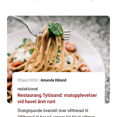
smakupplevelse än dess filtrerade
motsvarighet. Denna artikel kommer att ge...
05 juni 2026
Amanda Eklund
redaktionel
Restaurang Tylösand: matupplevelser
vid havet året runt
Övergripande översikt över ofiltrerad öl