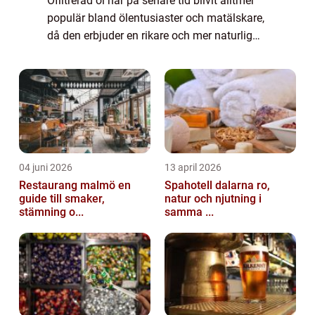
Ofiltrerad öl har på senare tid blivit alltmer
populär bland ölentusiaster och matälskare,
då den erbjuder en rikare och mer naturlig
smakupplevelse än dess filtrerade
motsvarighet. Denna artikel kommer att ge...
04 juni 2026
13 april 2026
Restaurang malmö en
Spahotell dalarna ro,
guide till smaker,
natur och njutning i
stämning o...
samma ...